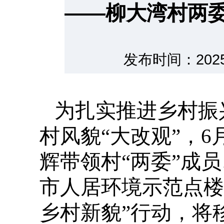
——柳大湾村两
发布时间：202
为扎实推进乡村振兴
村风貌“大改观”，
辉带领村“两委”成
市人居环境示范点楼
乡村新貌”行动，将