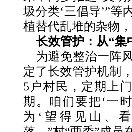
圾分类‘三倡导’”
植替代乱堆的杂物，
长效管护：从“集
为避免整治一阵
定了长效管护机制
5户村民，定期上
期。咱们要把‘一时
为‘望得见山、
落。”村“两委”成