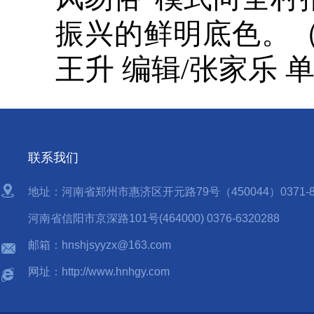
振兴的鲜明底色。
王升
编辑
/
张家乐 
联系我们
地址：河南省郑州市惠济区开元路79号（450044）0371-85
河南省信阳市京深路101号(464000) 0376-6320288
邮箱：hnshjsyyzx@163.com
网址：http://www.hnhgy.com