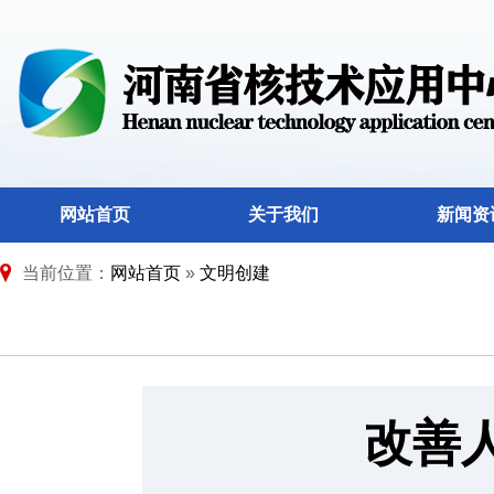
网站首页
关于我们
新闻资
当前位置：
网站首页
»
文明创建
改善