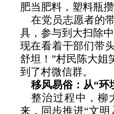
肥当肥料，塑料瓶攒
在党员志愿者的
具，参与到大扫除中
现在看着干部们带
舒坦！”村民陈大姐
到了村微信群。
移风易俗：从“环
整治过程中，柳大
来，同步推进“文明入