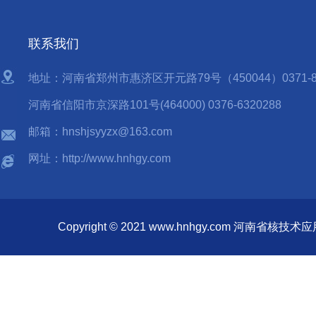
联系我们
地址：河南省郑州市惠济区开元路79号（450044）0371-85
河南省信阳市京深路101号(464000) 0376-6320288
邮箱：hnshjsyyzx@163.com
网址：http://www.hnhgy.com
Copyright © 2021 www.hnhgy.com 河南