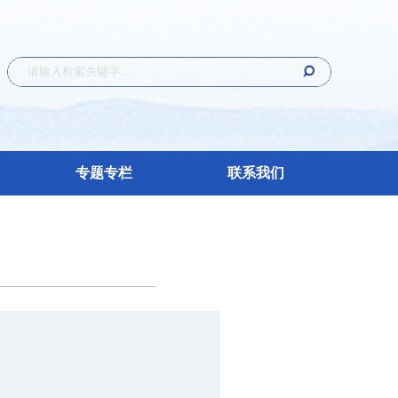
专题专栏
联系我们