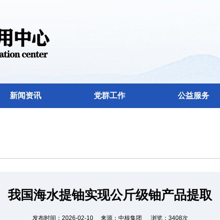
新闻资讯
党群工作
公益服务
我国海水提铀实现公斤级铀产品提取
发布时间：2026-02-10 来源：中核集团 浏览：3408次