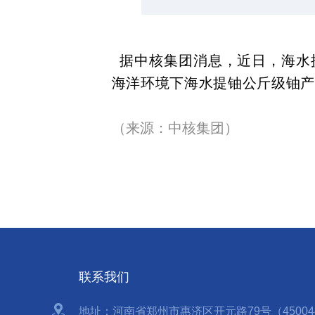
据中核集团消息，近日
，
海水
海洋环境下海水提铀公斤级铀
（来源：中核集团）
联系我们
地址：河南省郑州市惠济区开元路79号（450044）0