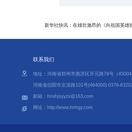
新华社快讯：在雄壮激昂的《向祖国英雄
联系我们
地址：河南省郑州市惠济区开元路79号（450044）0
河南省信阳市京深路101号(464000) 0376-6320
邮箱：hnshjsyyzx@163.com
网址：http://www.hnhgy.com