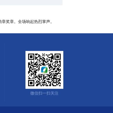
勋章奖章。全场响起热烈掌声。
微信扫一扫关注