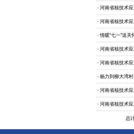
· 河南省核技术
· 河南省核技术
· 情暖“七一”送
· 河南省核技
· 河南省核技术
· 杨力到柳大湾
· 河南省核技术
· 河南省核技术
总计