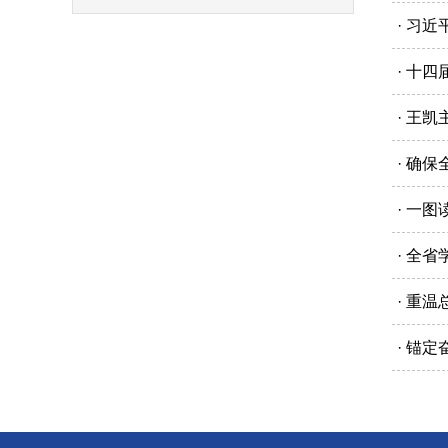
· 习
· 十
· 王
· 确
· 一
· 全
· 重
· 锚